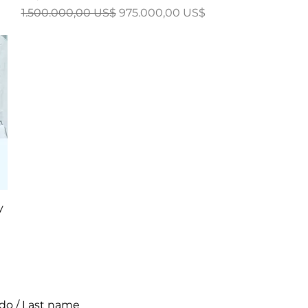
Regular Price
Sale Price
1.500.000,00 US$
975.000,00 US$
y
ido / Last name