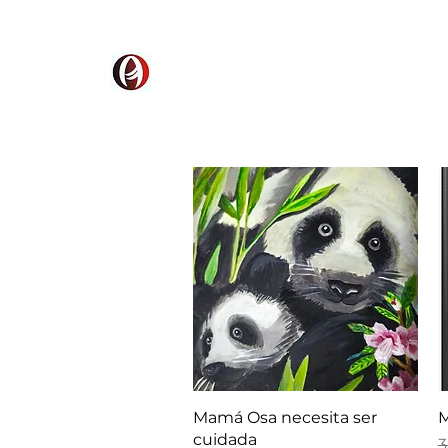
AMPAD
Quick View
Mamá Osa necesita ser
M
cuidada
R
3