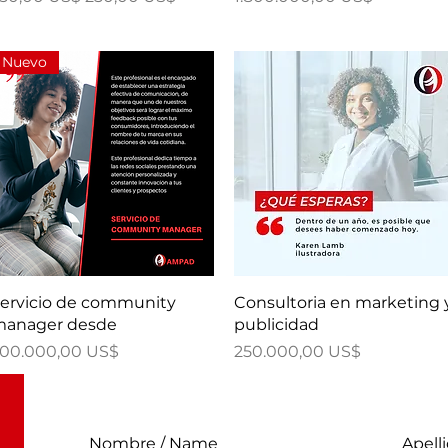
Nuevo
Quick View
Quick View
ervicio de community
Consultoria en marketing 
anager desde
publicidad
rice
Price
00.000,00 US$
250.000,00 US$
Nombre / Name
Apell