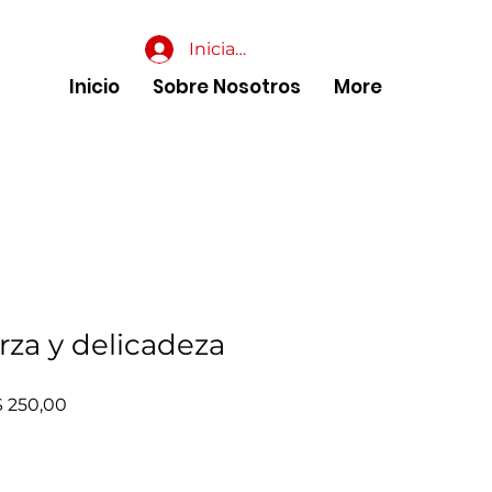
Iniciar sesión
Inicio
Sobre Nosotros
More
rza y delicadeza
io
Precio de oferta
 250,00