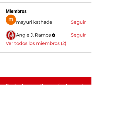
Miembros
mayuri kathade
Seguir
Angie J. Ramos
Seguir
Ver todos los miembros (2)
Recibe Asesoria Personalizada para tu
Marca y tu negocio
Registra tus datos que pronto nos
pondremos en contacto contigo
Nombre / Name