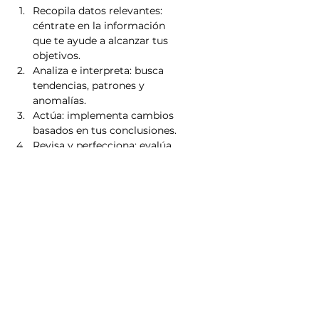
Recopila datos relevantes: 
céntrate en la información 
que te ayude a alcanzar tus 
objetivos.
Analiza e interpreta: busca 
tendencias, patrones y 
anomalías.
Actúa: implementa cambios 
basados en tus conclusiones.
Revisa y perfecciona: evalúa 
periódicamente tus 
resultados y ajusta tu enfoque.
Este ciclo mantiene tu estrategia 
de marketing ágil y adaptada a 
los cambios del mercado. 
Además, te ayuda a forjar 
relaciones más sólidas con tus 
clientes, ofreciéndoles lo que 
quieren, cuando lo quieren.